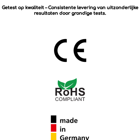
Getest op kwaliteit – Consistente levering van uitzonderlijke
resultaten door grondige tests.
RoHS is een EU-richtlijn die het gebruik van gevaarlijke stoffen
in elektrische en elektronische apparatuur beperkt om de
veiligheid en de zorg voor het milieu te waarborgen.