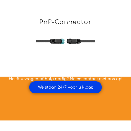
PnP-Connector
Heeft u vragen of hulp nodig? Neem contact met ons op!
We staan 24/7 voor u klaar.