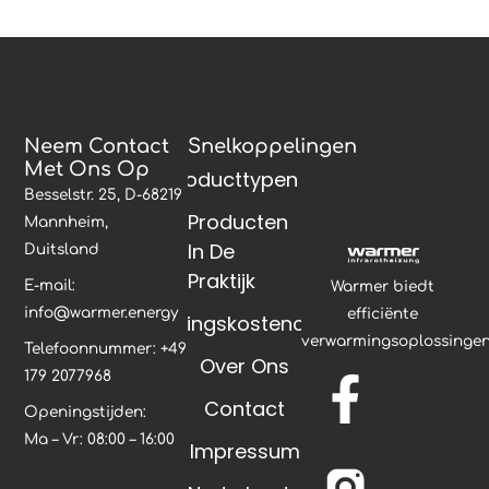
Neem Contact
Snelkoppelingen
Met Ons Op
Producttypen
Besselstr. 25, D-68219
Producten
Mannheim,
In De
Duitsland
Praktijk
E-mail:
Warmer biedt
info@warmer.energy
efficiënte
Verwarmingskostencalculator
verwarmingsoplossingen
Telefoonnummer: +49
F
Y
Over Ons
179 2077968
Contact
a
o
Openingstijden:
Ma – Vr: 08:00 – 16:00
Impressum
c
u