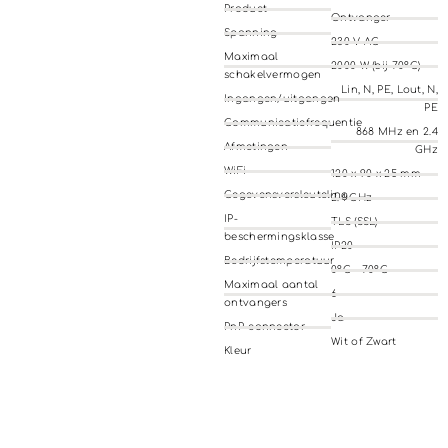
Product
Ontvanger
Spanning
230 V AC
Maximaal
2000 W (bij 70°C)
schakelvermogen
Lin, N, PE, Lout, N,
Ingangen/uitgangen
PE
Communicatiefrequentie
868 MHz en 2.4
Afmetingen
GHz
WiFi
120 x 90 x 25 mm
Gegevensversleuteling
2.4 GHz
IP-
TLS (SSL)
beschermingsklasse
IP20
Bedrijfstemperatuur
0°C - 70°C
Maximaal aantal
6
ontvangers
Ja
PnP-connector
Wit of Zwart
Kleur